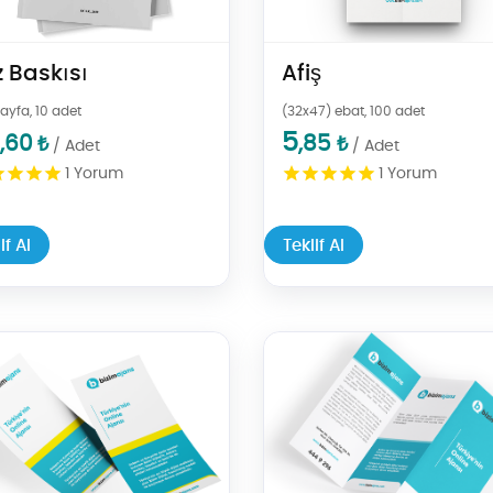
z Baskısı
Afiş
ayfa, 10 adet
(32x47) ebat,
100 adet
5
,60
,85
₺
₺
/ Adet
/ Adet
1
Yorum
1
Yorum
if Al
Teklif Al
l El İlanı
Teklif Al Broşür