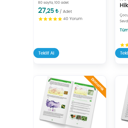
80 sayfa, 100 adet
Hi
27
,25
₺
/ Adet
Çocu
40
Yorum
Sevd
Tüm
Teklif Al
Tekl
Teklif Al Kitap - (Renkli, Dijital WEB Baskı)
Teklif 
Ekonomik