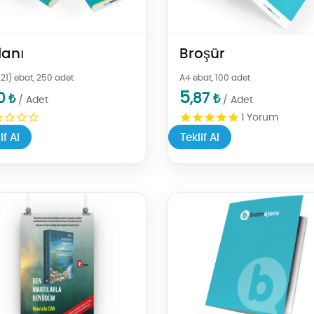
İlanı
Broşür
21) ebat, 25
0 adet
A4 ebat, 100 adet
5
0
,87
₺
₺
/ Adet
/ Adet
1
Yorum
if Al
Teklif Al
l Kitap Afişi
Teklif Al Cepli Dosya