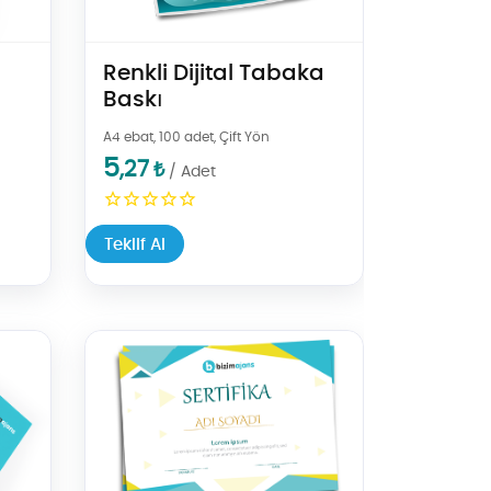
Renkli Dijital Tabaka
Baskı
A4 ebat,
100 adet, Çift Yön
5
,27
₺
/ Adet
Teklif Al
Teklif Al İsimli Sertifika