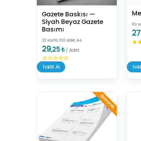
Mez
Gazete Baskısı —
Siyah Beyaz Gazete
60 s
Basımı
27
32 sayfa, 100 adet, A4
29
,25
₺
/ Adet
Teklif Al
Tekl
Teklif Al Yaprak Test
Teklif 
Ekonomik