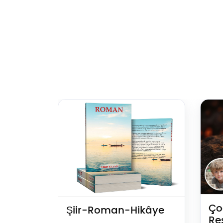
Teklif Al Şiir-Roman-Hikâye
Teklif
Ço
Şiir-Roman-Hikâye
Re