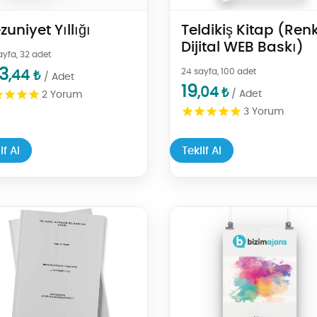
uniyet Yıllığı
Teldikiş Kitap (Renkl
Dijital WEB Baskı)
ayfa, 32 adet
3
24 sayfa, 100 adet
,44
₺
/ Adet
19
,04
₺
/ Adet
2
Yorum
3
Yorum
if Al
Teklif Al
Al Tez Baskısı
Teklif Al Afiş