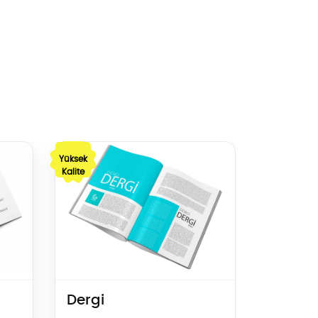
Teklif Al Dergi
Yüksek
Kalite
Dergi