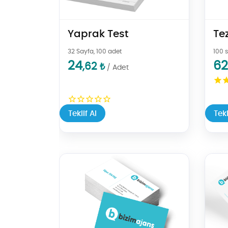
Te
Yaprak Test
100 s
32 Sayfa, 100 adet
62
24
,62
₺
/ Adet
Teklif Al
Tekl
Teklif Al Kartvizit
Teklif A