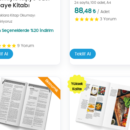
24 sayfa, 100 adet, A4
kaye Kitabı
88
,48
₺
/ Adet
klara Kitap Okumayı
3
Yorum
iriyoruz
 Seçeneklerde %20 İndirim
9
Yorum
if Al
Teklif Al
Al Kitap - (Siyah, Dijital WEB Baskı)
Teklif Al Kitap - (Renkli, Dijital
Ekonomik
Yüksek
Kalite