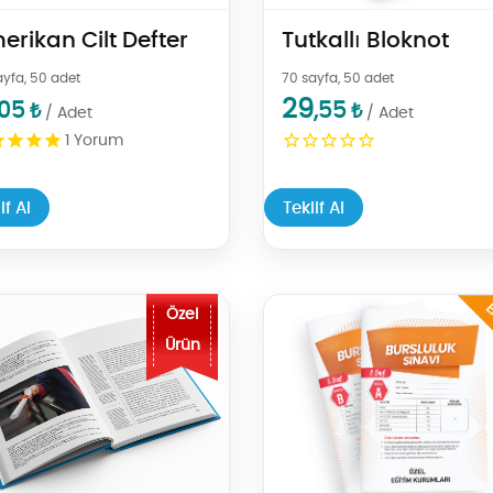
erikan Cilt Defter
Tutkallı Bloknot
ayfa, 50 adet
70 sayfa, 50 adet
29
,05
,55
₺
₺
/ Adet
/ Adet
1
Yorum
if Al
Teklif Al
asımı
Al Mezuniyet Yıllığı
Teklif Al Teldikiş Kitap (Renkli, 
E
Özel
Ürün