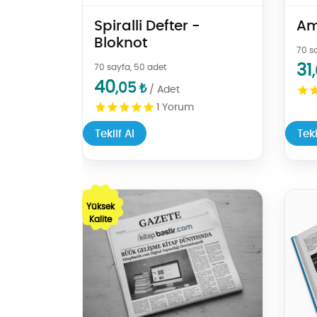
Spiralli Defter -
Am
Bloknot
70 s
31
70 sayfa, 50
adet
40
,05
₺
/ Adet
1
Yorum
Teklif Al
Tekl
Teklif Al Gazete Baskısı — Siyah Beyaz Gazete B
Teklif 
Yüksek
Kalite