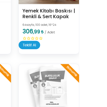
Yemek Kitabı Baskısı |
Renkli & Sert Kapak
64sayfa, 100 adet, 16*24
306
,99
₺
/ Adet
Teklif Al
Dijital WEB Baskı)
Teklif Al Teldikiş Kitap (Siyah Dijital WEB Baskı)
konomik
Ekonomik