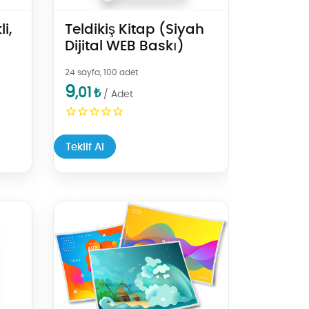
Teldikiş Kitap (Siyah
i,
Dijital WEB Baskı)
24 sayfa, 100 adet
9
,01
₺
/ Adet
Teklif Al
Teklif Al Renkli Dijital Tabaka Baskı