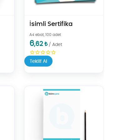
İsimli Sertifika
A4 ebat, 100 adet
6
,62
₺
/ Adet
Teklif Al
Teklif Al Antetli