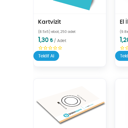
Kartvizit
El 
(8.5x5) ebat, 250 adet
(9.8x
1
1
,30
,2
₺
/ Adet
Teklif Al
Tekl
Teklif Al Amerikan Servis
Teklif A