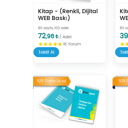
Kitap - (Renkli, Dijital
Kit
WEB Baskı)
WE
80 sayfa, 100 adet
80 s
72
39
,96
₺
/ Adet
16
Yorum
Teklif Al
Tekl
Teklif Al Spiralli Defter - Bloknot
Teklif 
%15 Daha Ucuz
%15 