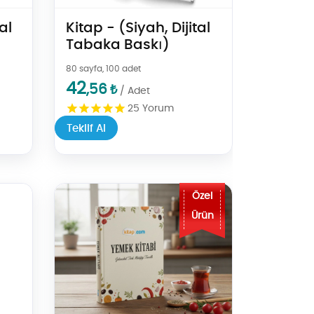
al
Kitap - (Siyah, Dijital
Tabaka Baskı)
80 sayfa, 100 adet
42
,56
₺
/ Adet
25
Yorum
Teklif Al
Teklif Al Yemek Kitabı Baskısı | Renkli & Sert Kapak
Özel
Ürün