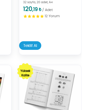
32 sayfa, 20 adet, A4
120
,19
₺
/ Adet
12
Yorum
Teklif Al
 Tabaka Baskı)
Teklif Al Kitap - (Siyah, Dijital Tabaka Baskı)
Yüksek
Kalite