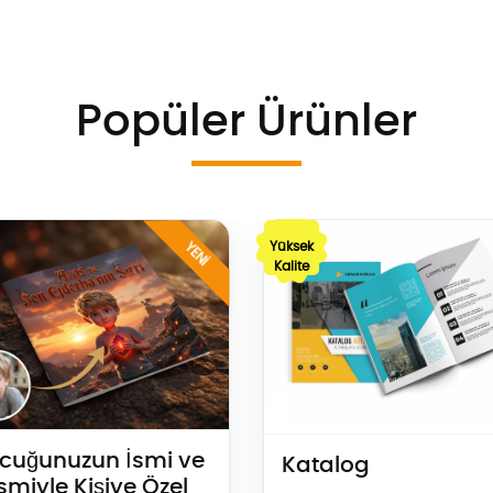
Popüler Ürünler
 Al Çocuğunuzun İsmi ve Resmiyle Kişiye Özel Hikaye Kitabı
Teklif Al Katalog
YENİ
Yüksek
Kalite
cuğunuzun İsmi ve
Katalog
smiyle Kişiye Özel