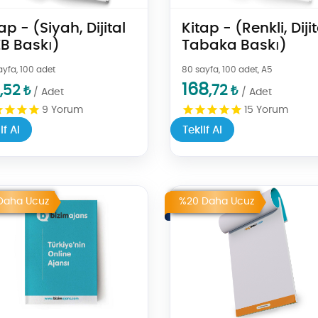
ap - (Siyah, Dijital
Kitap - (Renkli, Dijit
B Baskı)
Tabaka Baskı)
ayfa, 100 adet
80 sayfa, 100 adet, A5
168
,52
,72
₺
₺
/ Adet
/ Adet
9
Yorum
15
Yorum
if Al
Teklif Al
Al Amerikan Cilt Defter
Teklif Al Tutkallı Bloknot
Daha Ucuz
%20 Daha Ucuz